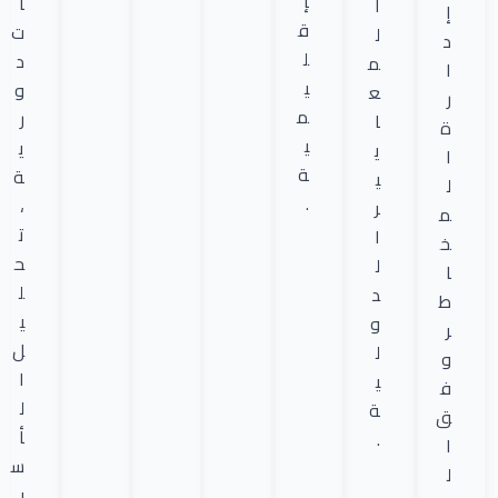
إ
ا
ا
إ
ق
ت
ل
د
ل
د
م
ا
ي
و
ع
ر
م
ر
ا
ة
ي
ي
ي
ا
ة
ة
ي
ل
.
،
ر
م
ت
ا
خ
ح
ل
ا
ل
د
ط
ي
و
ر
ل
ل
و
ا
ي
ف
ل
ة
ق
أ
.
ا
س
ل
ب