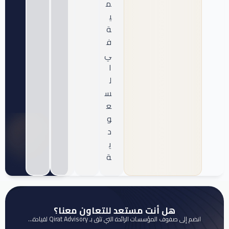
م
ي
ة
ف
ي
ا
ل
س
ع
و
د
ي
ة
هل أنت مستعد للتعاون معنا؟
انضم إلى صفوف المؤسسات الرائدة التي تثق بـ Qirat Advisory لقيادة…