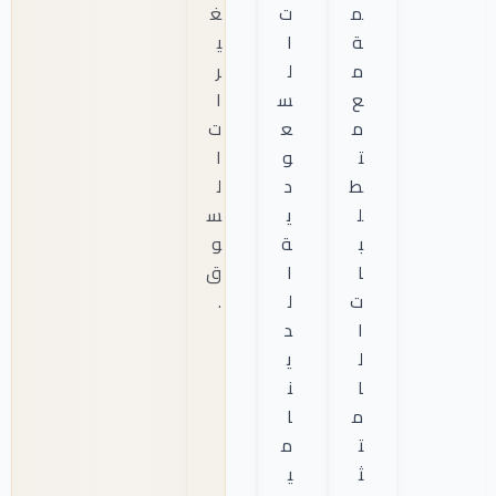
م
ت
غ
ة
ا
ي
م
ل
ر
ع
س
ا
م
ع
ت
ت
و
ا
ط
د
ل
ل
ي
س
ب
ة
و
ا
ا
ق
ت
ل
.
ا
د
ل
ي
ا
ن
م
ا
ت
م
ث
ي