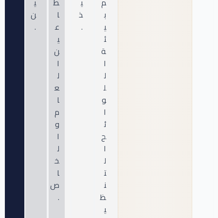
م
ي
ط
ي
ب
ذ
ا
ن
ي
.
ع
.
ئ
ي
ة
ن
ا
ا
ل
ل
ل
ع
و
ا
ا
م
ئ
و
ح
ا
ا
ل
ل
خ
ت
ا
ن
ص
ظ
.
ي