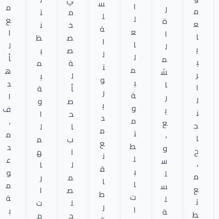
س
ا
م
ر
م
م
ت
ل
ل
ع
ة
ع
خ
ن
ة
ع
ا
ا
ا
ص
ظ
ا
ا
ل
ل
ي
ص
ي
ل
ل
أ
م
ي
ة
م
ت
م
ه
ش
ر
ل
ي
و
ي
د
ا
ا
أ
ة
ر
ة
ا
ر
ل
ص
و
ي
و
ف
ي
ن
ح
ا
د
م
،
ع
ج
ا
ل
م
ت
م
،
ا
ب
م
ع
ط
د
و
ح
ا
ه
ن
ل
ع
س
،
ل
ا
ق
ب
و
ل
م
م
ر
ا
ا
م
س
ع
ص
ا
ط
ت
ة
ل
ت
ل
ت
ر
ا
ب
ة
ط
ح
م