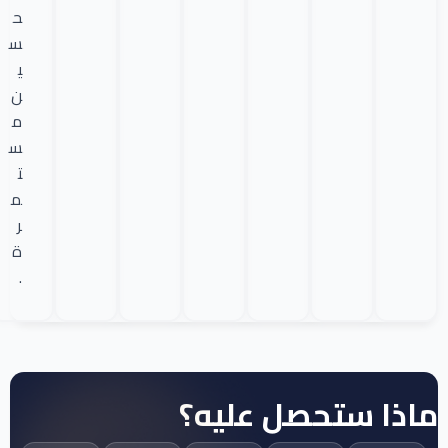
ح
س
ي
ن
م
س
ت
م
ر
ة
.
ماذا ستحصل عليه؟