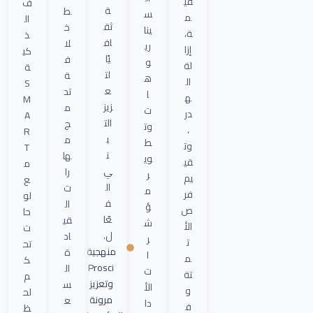
قي
ف
ة
ط
س
م
ال
ثق
خ
ينا
ة،
ذ
اف
لا
ري
إزا
كي
يًا
ف
و
لة
ة
لت
ة
ه
ال
S
ع
تد
ا
ه
M
زيز
م
ت
در
A
الت
ج
وت
،
R
ب
م
ط
وت
T
ن
ها
وي
قي
م
ي
را
ر
يم
ع
ال
ت
م
فر
لو
ف
ال
ؤ
ص
حا
عّا
قي
ش
الأ
ت
ل.
اد
ر
ت
تح
منهجية
ة
ا
م
ك
Prosci
ال
ت
تة
م
وتعزيز
س
الأ
و
لح
مرونة
ع
دا
ف
ظ