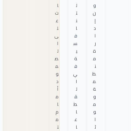
و
ل
ا
ن
ت
ت
إ
ن
ع
د
ا
ل
ا
ف
ى
ر
س
ا
ة
ي
ل
م
ة
ص
ن
ف
م
ظ
ي
و
م
ا
د
ة
ل
أ
و
ق
م
م
ط
ا
و
ا
م
ا
ع
م
ئ
ا
ت