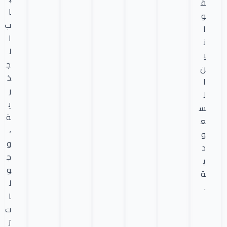
ق
ا
و
ب
ا
ا
ن
ل
ي
ج
ن
ذ
ا
ر
ل
ي
س
ة
ع
،
و
و
د
ج
ي
و
ة
ل
.
ا
ت
ت