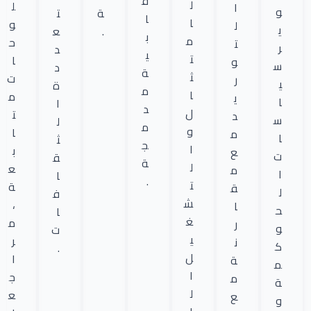
ق
ل
ل
ا
و
ة
ت
ا
ا
و
ل
ي
.
ع
ب
م
ح
ت
ر
د
ي
ت
ا
و
س
د
ة
ث
ت
ر
ي
ة
م
ا
م
ي
ا
ا
د
ل
ت
د
س
ل
م
و
ا
م
ا
ث
ج
ا
ب
ع
ت
ق
ة
ل
ع
م
ا
ا
.
ت
ة
ق
ل
ف
ش
،
ا
ح
ا
غ
م
ر
و
ت
ي
ر
ن
ك
.
ل
ا
ة
م
ا
ج
م
ة
ل
ع
ع
و