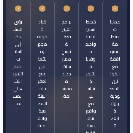
عمليا
خطط
برامج
قياد
رؤى
ت
استرا
تغيير
ة
مستن
منظ
تيجية
فعال
قوية
دة
مة
واضح
ة
مجه
إلى
ومتو
ة
تُرسخ
زة
البيانا
افقة
وقابل
ممار
للتعا
ت
مع
ة
سات
مل
تدعم
القوا
للتنفي
جديد
مع
التميز
نين
ذ
ة
تعقي
التش
السع
تتناس
مستد
دات
غيلي
ودية
ب
امة.
البيئة
المس
ورؤي
مع
التنظي
تمر.
ة
واقع
مية
203
تناف
والثق
0
سية
افية.