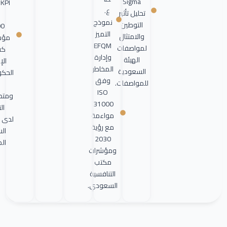
Sigma
I
ع.
تحليل تأثير
نموذج
التوطين
0.
التميز
والامتثال
مؤش
EFQM
لمواصفات
كف
وإدارة
الهيئة
الإ
المخاطر
السعودية
الحك
وفق
للمواصفات.
I
ISO
ومتط
31000.
الت
مواءمة
لدى ه
مع رؤية
ال
2030
الم
ومؤشرات
مكتب
التنافسية
السعودي.