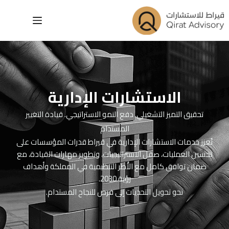
الاستشارات الإدارية
تحقيق التميز التشغيلي. دفع النمو الاستراتيجي. قيادة التغيير
المستدام
تُعزز خدمات الاستشارات الإدارية في قيراط قدرات المؤسسات على
تحسين العمليات، صقل الاستراتيجيات، وتطوير مهارات القيادة، مع
ضمان توافق كامل مع الأُطر التنظيمية في المملكة وأهداف
رؤية 2030.
نحو تحويل التحديات إلى فرص للنجاح المستدام.