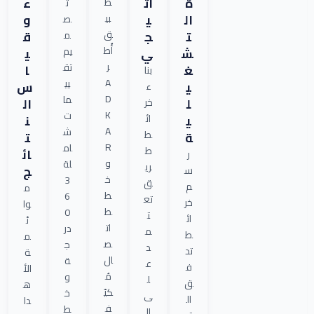
ة
ات
ء
ط
ت
ال
ي
و
بي
ص
ت
ج
ق
ق
م
أُط
ش
ي
يم
ي
ر
تق
غ
ا
بنا
A
يي
ي
س
ء
D
ما
ل
ال
خر
K
ت
ي
ائ
ن
A
ش
ط
ة
ت
R
ام
ط
ائ
ر
و
لة
ري
ج
س
خ
3
ق
م
م
ط
6
تع
خر
وا
ط
0
ت
ائ
ئ
ات
در
م
ط
م
ص
ج
د
تد
ة
ال
ة
ع
ف
الأ
مُ
و
ل
ق
ه
كيّ
خ
ى
ال
دا
ف
ط
ال