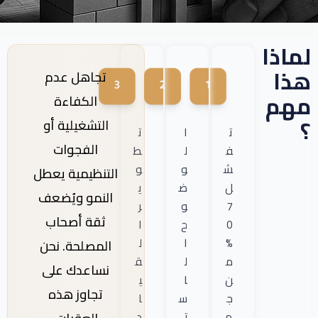
لماذا
هذا
تجاهل عدم
مهم
الكفاءة
؟
التشغيلية أو
ت
ا
ت
الفجوات
ف
ل
ط
ش
و
و
التنظيمية يعطل
ل
ض
ي
النمو ويُضعف
7
و
ر
ثقة أصحاب
0
ح
ا
%
ا
ل
المصلحة. نحن
م
ل
ق
نساعدك على
ن
ا
ي
تجاوز هذه
ج
س
ا
ه
ت
د