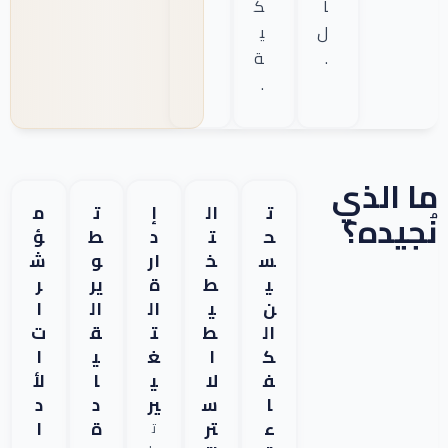
ا
ك
ل
ي
.
ة
.
ما الذي
ت
ال
إ
ت
م
نُجيده؟
ح
ت
د
ط
ؤ
س
خ
ار
و
ش
ي
ط
ة
ير
ر
ن
ي
ال
ال
ا
ال
ط
ت
ق
ت
ك
ا
غ
ي
ا
ف
لا
ي
ا
لأ
ا
س
ير
د
د
ء
تر
ة
ا
ت