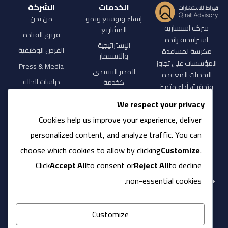
الخدمات
الشركة
إنشاء وتوسيع ونمو
من نحن
شركة استشارية
المشاريع
فريق القيادة
استراتيجية رائدة
الإستراتيجية
الفرص الوظيفية
مكرسة لمساعدة
والاستثمار
المؤسسات على تجاوز
Press & Media
المدير التنفيذي
التحديات المعقدة
دراسات الحالة
كخدمة
وتحقيق أداء متميز
Insights & Research
من خلال حلول
العمليات والدعم
We respect your privacy
مبتكرة وإرشاد خبير.
Cookies help us improve your experience, deliver
personalized content, and analyze traffic. You can
contact@qirat-
advisory.com
choose which cookies to allow by clicking
Customize
.
Click
Accept All
to consent or
Reject All
to decline
non-essential cookies.
+966 55 001 5406
Customize
طريق الملك فهد،
الرياض، المملكة