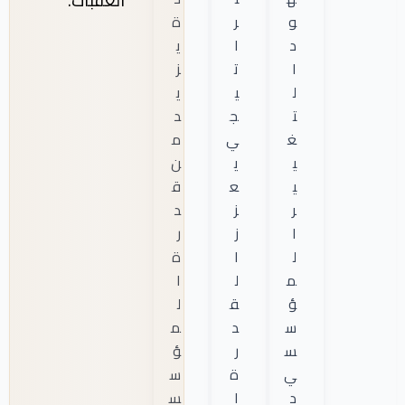
العقبات.
و
ر
ة
د
ا
ي
ا
ت
ز
ل
ي
ي
ت
ج
د
غ
ي
م
ي
ي
ن
ي
ع
ق
ر
ز
د
ا
ز
ر
ل
ا
ة
م
ل
ا
ؤ
ق
ل
س
د
م
س
ر
ؤ
ي
ة
س
د
ا
س