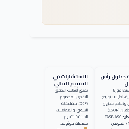
ة جداول رأس
الاستشارات في
ل
التقييم المالي
بعًا فوريًا
نطبق أساليب التدفق
ة، تحليلات توزيع
النقدي المخصوم
ح، ونماذج مخزون
(DCF)، مضاعفات
 (ESOP).
السوق، والمعاملات
معايير FASB ASC
السابقة لتقديم
718 لتعويض
تقييمات موثوقة.