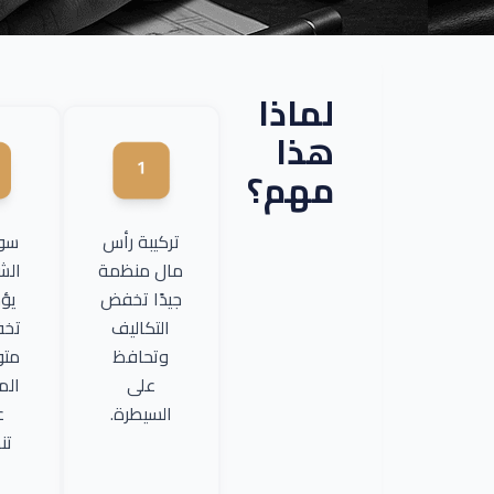
لماذا
هذا
مهم؟
تركيبة رأس
سوء
مال منظمة
الش
جيدًا تخفض
يؤ
التكاليف
تخف
وتحافظ
متو
على
الم
السيطرة.
ع
تن