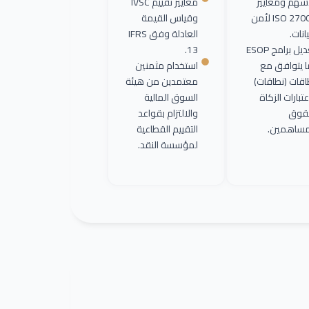
أسهم ومعايير
معايير تقييم IVSC
ISO 27001 لأمن
وقياس القيمة
يانات.
العادلة وفق IFRS
تعديل برامج ESOP
13.
ا يتوافق مع
استخدام مثمنين
اقات (نطاقات)
معتمدين من هيئة
تبارات الزكاة
السوق المالية
قوق
والالتزام بقواعد
مساهمين.
التقييم القطاعية
لمؤسسة النقد.