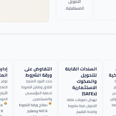
التمويل
المستقبلية.
السندات القابلة
التفاوض على
إدار
ية
للتحويل
ورقة الشروط
الما
والصكوك
ة
نحدد البنود المثيرة
نوفر تت
الاستثمارية
م
للقلق ونقارن الشروط
للملكي
(SAFEs)
ين
لحماية المؤسسين
الأربا
ازن
والمستثمرين.
الموظفين
نهيكل تمويلات قابلة
عة
نماذج ورقة الشروط
للتحويل مرنة بشروط
NVCA ومعايير
واضحة للتقييم