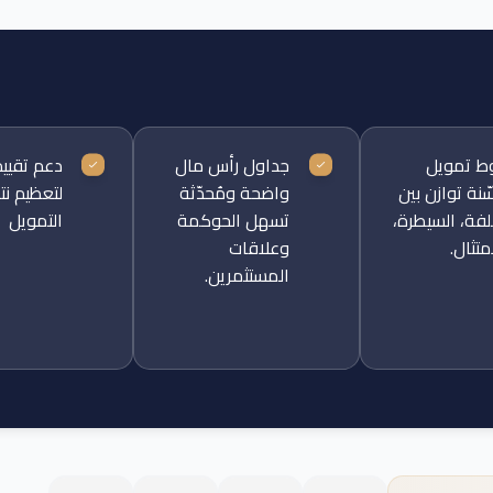
ط تمويل
جداول رأس مال
دعم تقييم
نة توازن بين
واضحة ومُحدّثة
لتعظيم نت
لفة، السيطرة،
تسهل الحوكمة
التمويل
متثال.
وعلاقات
المستثمرين.