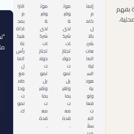
إلما
موث
موث
التزا
 بفهم
م
وقي
وقي
م
حلية.
كام
ة
ة
بمح
ل
لدى
لدى
اذاة
"ن
بالت
شرك
شرك
هيك
شري
ات
ات
لة
مل
عات
تجتاز
تجتاز
رأس
الما
جولا
جولا
الما
لية
ت
ت
ل
الس
تمو
تمو
مع
عود
يل
يل
طم
ية
وتقي
وتقي
وحا
وتو
يما
يما
ت
قعا
ت
ت
نمو
ت
مع
مع
ك.
الم
قدة
قدة
ستث
.
.
مري