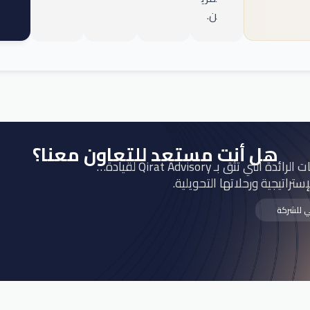
ن.
هل أنت مستعد للتعاون معنا؟
ثق بـ Qirat Advisory لقيادة…
إستراتيجية ورحلاتها التحويلية.
ي للشركة