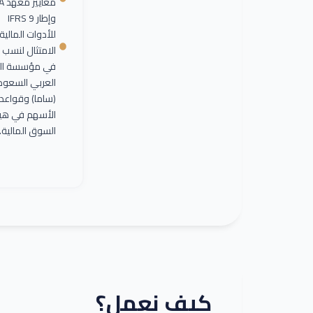
معاي
وإطار IFRS 9
للأدوات المالية.
الامتثال لنسب ا
في مؤسسة الن
العربي السعو
(ساما) وقواعد
الأسهم في هي
السوق المالية.
كيف نعمل؟