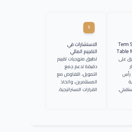
Term S
الاستشارات في
Table 
التقييم المالي
يق على
تطبيق منهجيات تقييم
ر
دقيقة لدعم جمع
 رأس
التمويل، التفاوض مع
ة
المستثمرين، واتخاذ
تقبلي.
القرارات الاستراتيجية.