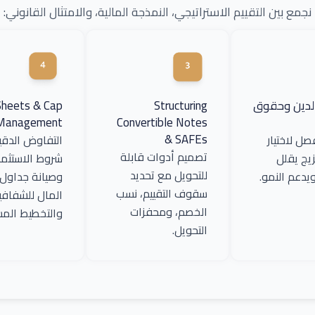
نجمع بين التقييم الاستراتيجي، النمذجة المالية، والامتثال القانوني:
لدين وحقوق
Structuring
heets & Cap
Management
Convertible Notes
& SAFEs
صل لاختيار
التفاوض الدق
تصميم أدوات قابلة
يج يقلل
شروط الاستثما
للتحويل مع تحديد
يدعم النمو.
وصيانة جداول
سقوف التقييم، نسب
المال للشفافي
الخصم، ومحفزات
والتخطيط المس
التحويل.