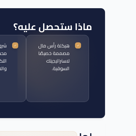
ماذا ستحصل عليه؟
هيكلة رأس مال
شرو
مصممة خصيصًا
محسّ
لاستراتيجيتك
التك
السوقية.
والا