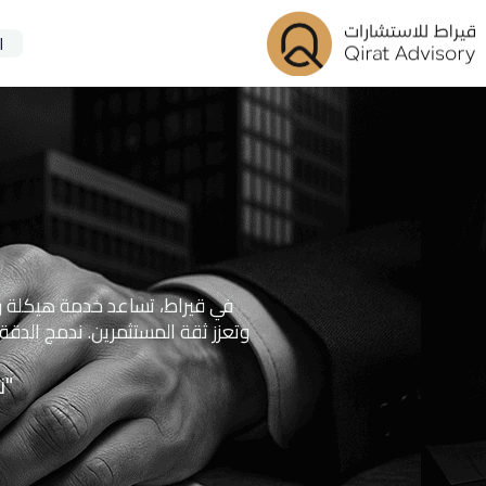
ا
في قيراط، تساعد خدمة هيكلة رأ
وتعزز ثقة المستثمرين. ندمج الدق
"ن