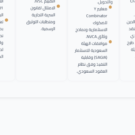
ير معهد CFA
التقييم IVSC.
ال
والتحويل.
الامتثال لقانون
معايير Y
السرية التجارية
الب
Combinator
لدين
ومتطلبات التوثيق
للصكوك
قد
الرسمية.
بم
الاستثمارية ونماذج
دي
نط
وثائق NVCA.
 طرح
واع
موافقات الهيئة
ئة
لح
السعودية للاستثمار
ال
(SAGIA) وقابلية
التنفيذ وفق نظام
العقود السعودي.